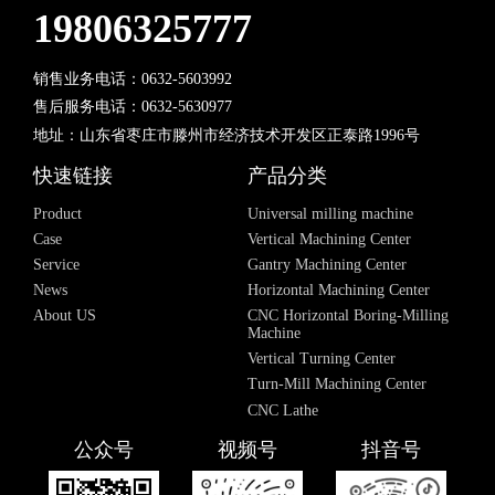
19806325777
销售业务电话：0632-5603992
售后服务电话：0632-5630977
地址：山东省枣庄市滕州市经济技术开发区正泰路1996号
快速链接
产品分类
Product
Universal milling machine
Case
Vertical Machining Center
Service
Gantry Machining Center
News
Horizontal Machining Center
About US
CNC Horizontal Boring-Milling
Machine
Vertical Turning Center
Turn-Mill Machining Center
CNC Lathe
公众号
视频号
抖音号